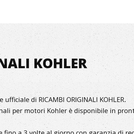
NALI KOHLER
tore ufficiale di RICAMBI ORIGINALI KOHLER.
ali per motori Kohler è disponibile in pron
 fino a 3 volte al giorno con garanzia di re