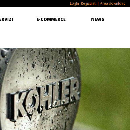
LogIn|Registrati
| Area download
ERVIZI
E-COMMERCE
NEWS