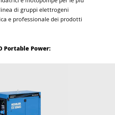
ldatrici e motopompe per le più
 linea di gruppi elettrogeni
ca e professionale dei prodotti
O Portable Power: