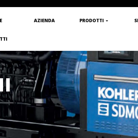
E
AZIENDA
PRODOTTI
S
TTI
I