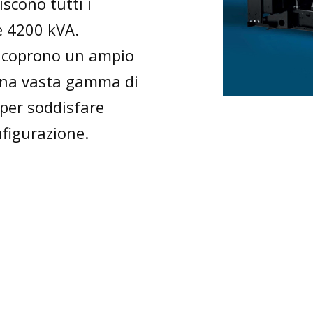
scono tutti i
 e 4200 kVA.
i, coprono un ampio
 una vasta gamma di
 per soddisfare
nfigurazione.