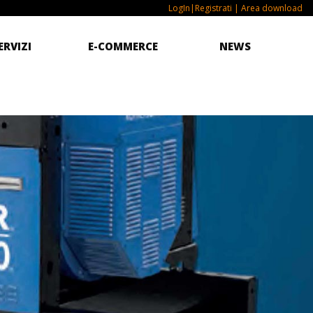
LogIn|Registrati
| Area download
ERVIZI
E-COMMERCE
NEWS